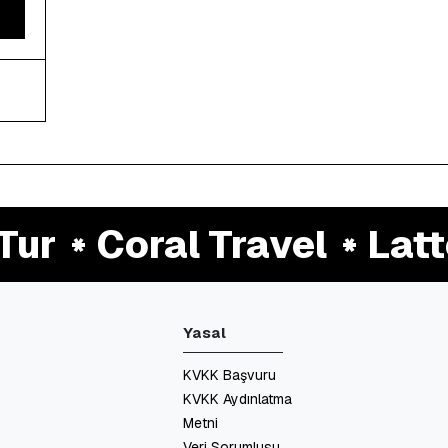
ER
r
Coral Travel
Latte
Yasal
KVKK Başvuru
KVKK Aydınlatma
Metni
Veri Sorumlusu