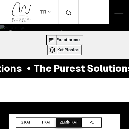
TR
ANASAYFA
MAĞAZALAR
The Purest Solutions
ÇALIŞMA SAATLERI:
10:00 - 22:00
Fırsatlarımız
Kat Planları
ions
The Purest Solution