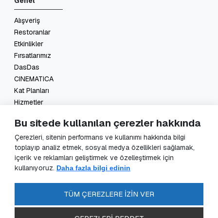
Genel
Alışveriş
Restoranlar
Etkinlikler
Fırsatlarımız
DasDas
CINEMATICA
Kat Planları
Hizmetler
İletişim
Bu sitede kullanılan çerezler hakkında
Yasal
Çerezleri, sitenin performans ve kullanımı hakkında bilgi
toplayıp analiz etmek, sosyal medya özellikleri sağlamak,
KVKK Başvuru
içerik ve reklamları geliştirmek ve özelleştirmek için
KVKK Aydınlatma Metni
kullanıyoruz.
Daha fazla bilgi edinin
Veri Sorumlusu Başvuru Formu
Güvenlik Kameraları Aydınlatma Metni
TÜM ÇEREZLERE İZİN VER
Enerji Politikası
SSS