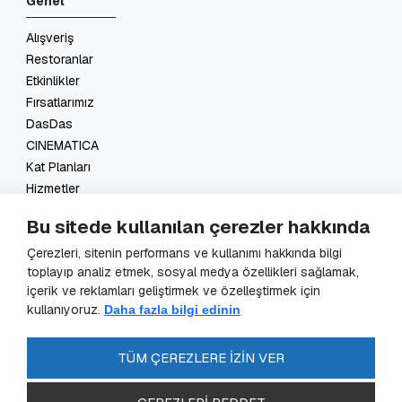
Genel
Alışveriş
Restoranlar
Etkinlikler
Fırsatlarımız
DasDas
CINEMATICA
Kat Planları
Hizmetler
İletişim
Bu sitede kullanılan çerezler hakkında
Yasal
Çerezleri, sitenin performans ve kullanımı hakkında bilgi
toplayıp analiz etmek, sosyal medya özellikleri sağlamak,
KVKK Başvuru
içerik ve reklamları geliştirmek ve özelleştirmek için
KVKK Aydınlatma Metni
kullanıyoruz.
Daha fazla bilgi edinin
Veri Sorumlusu Başvuru Formu
Güvenlik Kameraları Aydınlatma Metni
TÜM ÇEREZLERE İZİN VER
Enerji Politikası
SSS