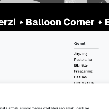
zi
Balloon Corner
Et
Genel
Alışveriş
Restoranlar
Etkinlikler
Fırsatlarımız
DasDas
CINEMATICA
Kat Planları
Hizmetler
İletişim
 analiz etmek, sosyal medya özellikleri sağlamak, içerik ve