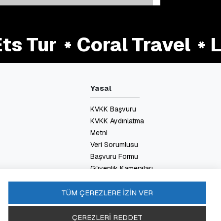
s Tur
Coral Travel
La
Yasal
KVKK Başvuru
KVKK Aydınlatma
Metni
Veri Sorumlusu
Başvuru Formu
Güvenlik Kameraları
Aydınlatma Metni
Enerji Politikası
TÜM ÇEREZLERE İZİN VER
SSS
ÇEREZLERİ REDDET