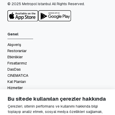
© 2025 Metropol Istanbul All Rights Reserved.
Genel
Alışveriş
Restoranlar
Etkinlikler
Fırsatlarımız
DasDas
CINEMATICA
Kat Planları
Hizmetler
İletişim
Bu sitede kullanılan çerezler hakkında
Yasal
Çerezleri, sitenin performans ve kullanımı hakkında bilgi
toplayıp analiz etmek, sosyal medya özellikleri sağlamak,
KVKK Başvuru