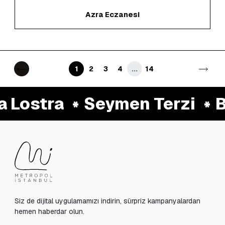
Azra Eczanesi
1
2
3
4
...
14
ostra
Seymen Terzi
Bal
Siz de dijital uygulamamızı indirin, sürpriz kampanyalardan
hemen haberdar olun.