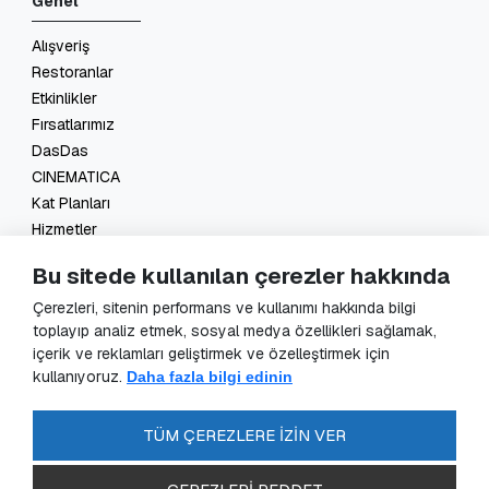
Genel
Alışveriş
Restoranlar
Etkinlikler
Fırsatlarımız
DasDas
CINEMATICA
Kat Planları
Hizmetler
İletişim
Bu sitede kullanılan çerezler hakkında
Yasal
Çerezleri, sitenin performans ve kullanımı hakkında bilgi
toplayıp analiz etmek, sosyal medya özellikleri sağlamak,
KVKK Başvuru
içerik ve reklamları geliştirmek ve özelleştirmek için
KVKK Aydınlatma Metni
kullanıyoruz.
Daha fazla bilgi edinin
Veri Sorumlusu Başvuru Formu
Güvenlik Kameraları Aydınlatma Metni
TÜM ÇEREZLERE İZİN VER
Enerji Politikası
SSS