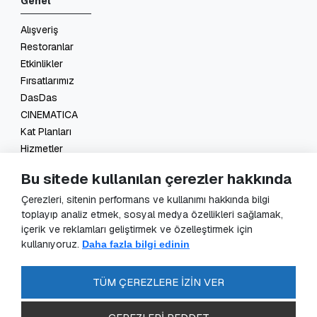
Genel
Alışveriş
Restoranlar
Etkinlikler
Fırsatlarımız
DasDas
CINEMATICA
Kat Planları
Hizmetler
İletişim
Bu sitede kullanılan çerezler hakkında
Yasal
Çerezleri, sitenin performans ve kullanımı hakkında bilgi
toplayıp analiz etmek, sosyal medya özellikleri sağlamak,
KVKK Başvuru
içerik ve reklamları geliştirmek ve özelleştirmek için
KVKK Aydınlatma Metni
kullanıyoruz.
Daha fazla bilgi edinin
Veri Sorumlusu Başvuru Formu
Güvenlik Kameraları Aydınlatma Metni
TÜM ÇEREZLERE İZİN VER
Enerji Politikası
SSS