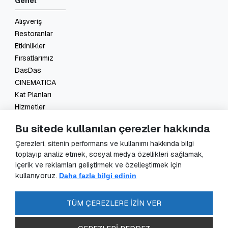
Genel
Alışveriş
Restoranlar
Etkinlikler
Fırsatlarımız
DasDas
CINEMATICA
Kat Planları
Hizmetler
İletişim
Bu sitede kullanılan çerezler hakkında
Yasal
Çerezleri, sitenin performans ve kullanımı hakkında bilgi
toplayıp analiz etmek, sosyal medya özellikleri sağlamak,
KVKK Başvuru
içerik ve reklamları geliştirmek ve özelleştirmek için
KVKK Aydınlatma Metni
kullanıyoruz.
Daha fazla bilgi edinin
Veri Sorumlusu Başvuru Formu
Güvenlik Kameraları Aydınlatma Metni
TÜM ÇEREZLERE İZİN VER
Enerji Politikası
SSS