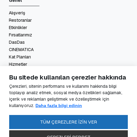
Genel
Alışveriş
Restoranlar
Etkinlikler
Fırsatlarımız
DasDas
CINEMATICA
Kat Planları
Hizmetler
İletişim
Bu sitede kullanılan çerezler hakkında
Yasal
Çerezleri, sitenin performans ve kullanımı hakkında bilgi
toplayıp analiz etmek, sosyal medya özellikleri sağlamak,
KVKK Başvuru
içerik ve reklamları geliştirmek ve özelleştirmek için
KVKK Aydınlatma Metni
kullanıyoruz.
Daha fazla bilgi edinin
Veri Sorumlusu Başvuru Formu
Güvenlik Kameraları Aydınlatma Metni
TÜM ÇEREZLERE İZİN VER
Enerji Politikası
SSS