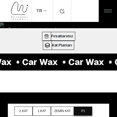
TR
ANASAYFA
MAĞAZALAR
Car Wax
ÇALIŞMA SAATLERI:
10:00 - 22:00
Fırsatlarımız
Kat Planları
ax
Car Wax
Car Wax
C