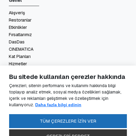
Genel
Alışveriş
Restoranlar
Etkinlikler
Fırsatlarımız
DasDas
CINEMATICA
Kat Planları
Hizmetler
İletişim
Bu sitede kullanılan çerezler hakkında
Yasal
Çerezleri, sitenin performans ve kullanımı hakkında bilgi
toplayıp analiz etmek, sosyal medya özellikleri sağlamak,
KVKK Başvuru
içerik ve reklamları geliştirmek ve özelleştirmek için
KVKK Aydınlatma Metni
kullanıyoruz.
Daha fazla bilgi edinin
Veri Sorumlusu Başvuru Formu
Güvenlik Kameraları Aydınlatma Metni
TÜM ÇEREZLERE İZİN VER
Enerji Politikası
SSS