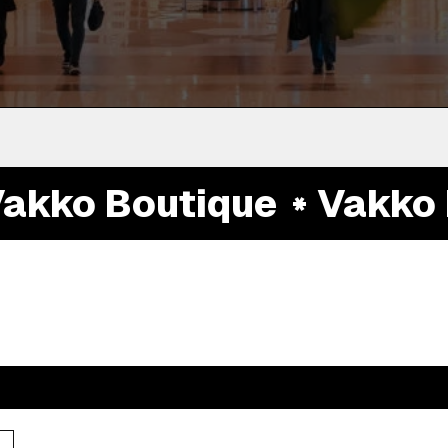
kko Boutique
Vakko B