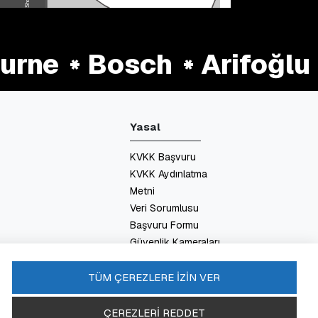
ne
Bosch
Arifoğlu
Yasal
KVKK Başvuru
KVKK Aydınlatma
Metni
Veri Sorumlusu
Başvuru Formu
Güvenlik Kameraları
Aydınlatma Metni
Enerji Politikası
TÜM ÇEREZLERE İZİN VER
SSS
ÇEREZLERİ REDDET