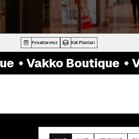
Fırsatlarımız
Kat Planları
e
Vakko Boutique
Va