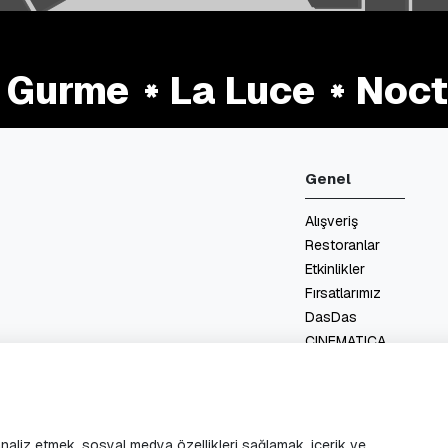
Gurme
La Luce
Noctur
Genel
Alışveriş
Restoranlar
Etkinlikler
Fırsatlarımız
DasDas
CINEMATICA
Kat Planları
Hizmetler
İletişim
 analiz etmek, sosyal medya özellikleri sağlamak, içerik ve