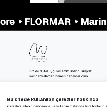
re
FLORMAR
Marin 
Siz de dijital uygulamamızı indirin, sürpriz
kampanyalardan hemen haberdar olun.
© 2025 Metropol Istanbul All Rights Reserved.
Bu sitede kullanılan çerezler hakkında
Çerezleri, sitenin performans ve kullanımı hakkında bilgi toplayıp