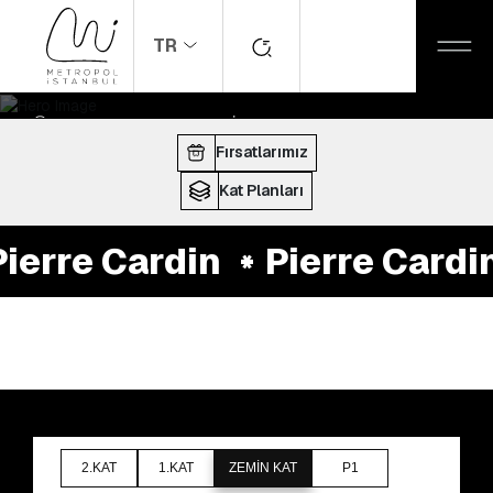
TR
ANASAYFA
MAĞAZALAR
Pierre Cardin
ÇALIŞMA SAATLERI:
10:00 - 22:00
Fırsatlarımız
Kat Planları
ierre Cardin
Pierre Cardin