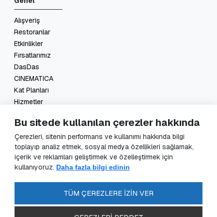
Genel
Alışveriş
Restoranlar
Etkinlikler
Fırsatlarımız
DasDas
CINEMATICA
Kat Planları
Hizmetler
İletişim
Bu sitede kullanılan çerezler hakkında
Yasal
Çerezleri, sitenin performans ve kullanımı hakkında bilgi
toplayıp analiz etmek, sosyal medya özellikleri sağlamak,
KVKK Başvuru
içerik ve reklamları geliştirmek ve özelleştirmek için
KVKK Aydınlatma Metni
kullanıyoruz.
Daha fazla bilgi edinin
Veri Sorumlusu Başvuru Formu
Güvenlik Kameraları Aydınlatma Metni
TÜM ÇEREZLERE İZİN VER
Enerji Politikası
SSS