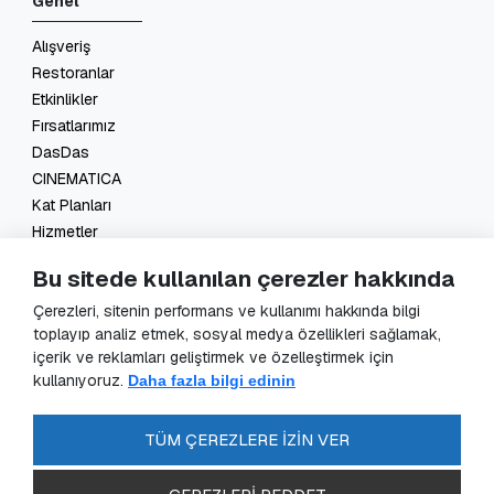
Genel
Alışveriş
Restoranlar
Etkinlikler
Fırsatlarımız
DasDas
CINEMATICA
Kat Planları
Hizmetler
İletişim
Bu sitede kullanılan çerezler hakkında
Yasal
Çerezleri, sitenin performans ve kullanımı hakkında bilgi
toplayıp analiz etmek, sosyal medya özellikleri sağlamak,
KVKK Başvuru
içerik ve reklamları geliştirmek ve özelleştirmek için
KVKK Aydınlatma Metni
kullanıyoruz.
Daha fazla bilgi edinin
Veri Sorumlusu Başvuru Formu
Güvenlik Kameraları Aydınlatma Metni
TÜM ÇEREZLERE İZİN VER
Enerji Politikası
SSS