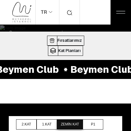
TR
ANASAYFA
MAĞAZALAR
Beymen Club
ÇALIŞMA SAATLERI:
10:00 - 22:00
Fırsatlarımız
Kat Planları
eymen Club
Beymen Club